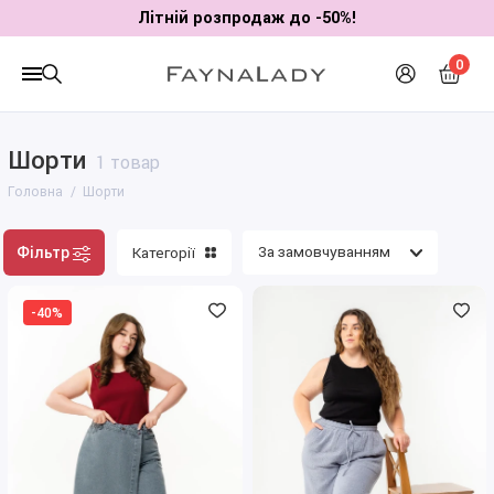
Літній розпродаж до -50%!
0
Шорти
1 товар
Головна
Шорти
Фільтр
Категорії
-40%