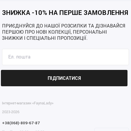
Жіночі шорти великих розмірів кольору рожевий
Жіночі шорти великих розмірів кольору блакитний
ЗНИЖКА -10% НА ПЕРШЕ ЗАМОВЛЕННЯ
ПРИЄДНУЙСЯ ДО НАШОЇ РОЗСИЛКИ ТА ДІЗНАВАЙСЯ
ПЕРШОЮ ПРО НОВІ КОЛЕКЦІЇ, ПЕРСОНАЛЬНІ
ЗНИЖКИ І СПЕЦІАЛЬНІ ПРОПОЗИЦІЇ.
ПІДПИСАТИСЯ
Інтернет-магазин «FaynaLady»
2023-2026
+38(068)-809-67-87