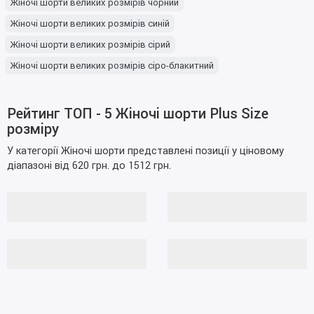
Жіночі шорти великих розмірів чорний
Жіночі шорти великих розмірів синій
Жіночі шорти великих розмірів сірий
Жіночі шорти великих розмірів сіро-блакитний
Жіночі шорти великих розмірів блакитний
Жіночі шорти великих розмірів блакитно-зелений
Рейтинг ТОП - 5 Жіночі шорти Plus Size
розміру
Жіночі шорти великих розмірів білий
Жіночі шорти великих розмірів кольору чорний
У категорії Жіночі шорти представлені позиції у ціновому
діапазоні від 620 грн. до 1512 грн.
Жіночі шорти великих розмірів кольору сірий
Жіночі шорти великих розмірів кольору синій
Жіночі шорти великих розмірів кольору блакитно-зелений
Жіночі шорти великих розмірів кольору шоколад
Жіночі шорти великих розмірів кольору сіро-блакитний
Жіночі шорти великих розмірів кольору білий
Жіночі шорти великих розмірів кольору оливковий