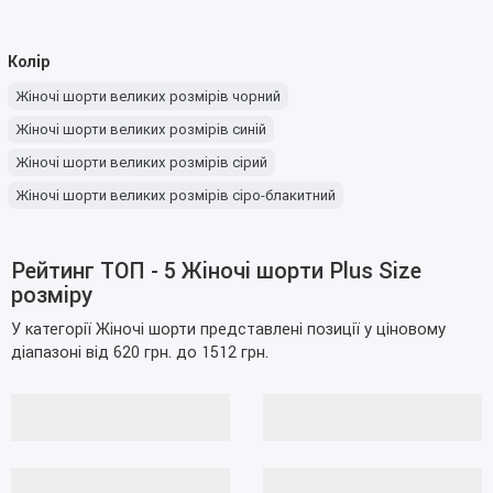
Колір
Жіночі шорти великих розмірів чорний
Жіночі шорти великих розмірів синій
Жіночі шорти великих розмірів сірий
Жіночі шорти великих розмірів сіро-блакитний
Жіночі шорти великих розмірів блакитний
Жіночі шорти великих розмірів блакитно-зелений
Рейтинг ТОП - 5 Жіночі шорти Plus Size
розміру
Жіночі шорти великих розмірів білий
Жіночі шорти великих розмірів кольору чорний
У категорії Жіночі шорти представлені позиції у ціновому
діапазоні від 620 грн. до 1512 грн.
Жіночі шорти великих розмірів кольору сірий
Жіночі шорти великих розмірів кольору синій
Жіночі шорти великих розмірів кольору блакитно-зелений
Жіночі шорти великих розмірів кольору шоколад
Жіночі шорти великих розмірів кольору сіро-блакитний