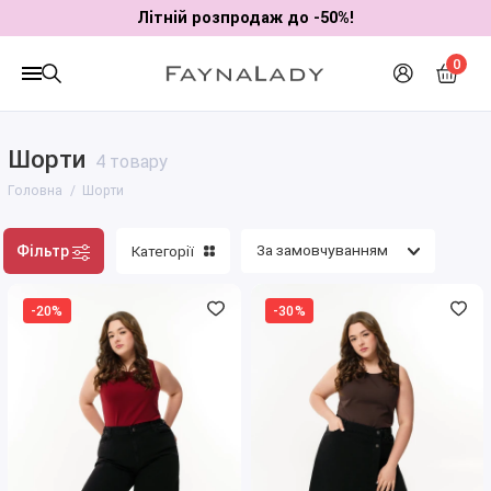
Літній розпродаж до -50%!
0
Шорти
4 товару
Головна
Шорти
Фільтр
Категорії
-20%
-30%