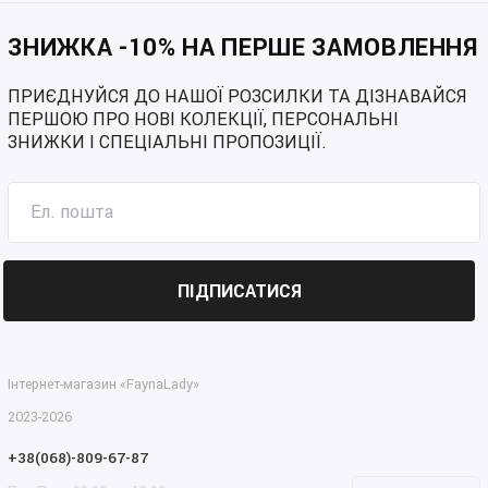
Жіночі шорти великих розмірів кольору рожевий
Жіночі шорти великих розмірів кольору блакитний
ЗНИЖКА -10% НА ПЕРШЕ ЗАМОВЛЕННЯ
ПРИЄДНУЙСЯ ДО НАШОЇ РОЗСИЛКИ ТА ДІЗНАВАЙСЯ
ПЕРШОЮ ПРО НОВІ КОЛЕКЦІЇ, ПЕРСОНАЛЬНІ
ЗНИЖКИ І СПЕЦІАЛЬНІ ПРОПОЗИЦІЇ.
ПІДПИСАТИСЯ
Інтернет-магазин «FaynaLady»
2023-2026
+38(068)-809-67-87