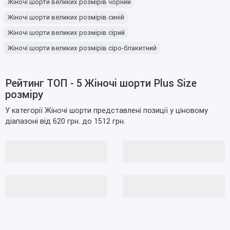
Жіночі шорти великих розмірів чорний
Жіночі шорти великих розмірів синій
Жіночі шорти великих розмірів сірий
Жіночі шорти великих розмірів сіро-блакитний
Жіночі шорти великих розмірів блакитний
Жіночі шорти великих розмірів блакитно-зелений
Рейтинг ТОП - 5 Жіночі шорти Plus Size
розміру
Жіночі шорти великих розмірів білий
Жіночі шорти великих розмірів кольору чорний
У категорії Жіночі шорти представлені позиції у ціновому
діапазоні від 620 грн. до 1512 грн.
Жіночі шорти великих розмірів кольору сірий
Жіночі шорти великих розмірів кольору синій
Жіночі шорти великих розмірів кольору блакитно-зелений
Жіночі шорти великих розмірів кольору шоколад
Жіночі шорти великих розмірів кольору сіро-блакитний
Жіночі шорти великих розмірів кольору білий
Жіночі шорти великих розмірів кольору оливковий