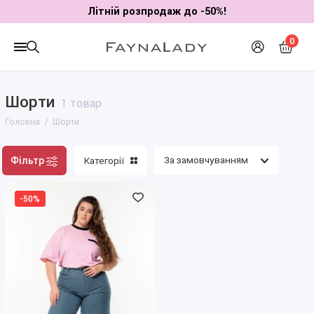
Літній розпродаж до -50%!
0
Шорти
1 товар
Головна
Шорти
Фільтр
Категорії
-50%