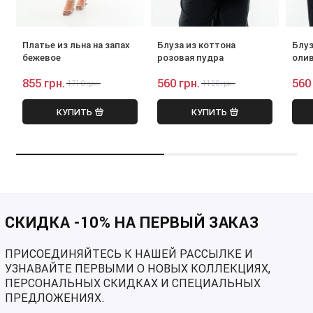
Платье из льна на запах
Блуза из коттона
Блуз
бежевое
розовая пудра
оли
855 грн.
560 грн.
560
1710 грн.
1120 грн.
КУПИТЬ
КУПИТЬ
СКИДКА -10% НА ПЕРВЫЙ ЗАКАЗ
ПРИСОЕДИНЯЙТЕСЬ К НАШЕЙ РАССЫЛКЕ И
УЗНАВАЙТЕ ПЕРВЫМИ О НОВЫХ КОЛЛЕКЦИЯХ,
ПЕРСОНАЛЬНЫХ СКИДКАХ И СПЕЦИАЛЬНЫХ
ПРЕДЛОЖЕНИЯХ.