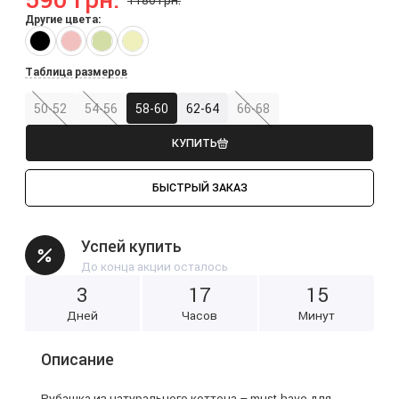
Другие цвета:
Таблица размеров
50-52
54-56
58-60
62-64
66-68
КУПИТЬ
БЫСТРЫЙ ЗАКАЗ
Успей купить
До конца акции осталось
3
1
7
1
5
Дней
Часов
Минут
Описание
Рубашка из натурального коттона – must-have для