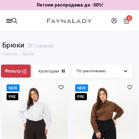
Летняя распродажа до -50%!
0
Брюки
28 товаров
Главная
Брюки
Фильтр
Категории
NEW
NEW
PRE
PRE