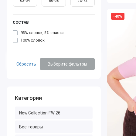
62-64
66-68
70-72
-40%
СОСТАВ
95% хлопок, 5% эластан
100% хлопок
Сбросить
Выберите фильтры
Категории
New Collection FW'26
Все товары