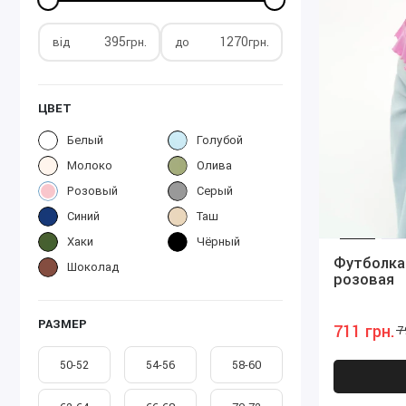
від
грн.
до
грн.
ЦВЕТ
Белый
Голубой
Молоко
Олива
Розовый
Серый
Синий
Таш
Хаки
Чёрный
Футболка
Шоколад
розовая
РАЗМЕР
711 грн.
7
50-52
54-56
58-60