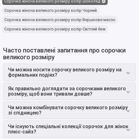
Сорочка жіноча великого розміру колір Шоколад
Сорочка жіноча великого розміру колір Чорний
Сорочка жіноча великого розміру колір Вершкове масло
Сорочка жіноча великого розміру колір Світлий беж
Сорочка жіноча великого розміру колір Світло-оливковий
Сорочка жіноча великого розміру колір Рожева пудра
Часто поставлені запитання про сорочки
великого розміру
Сорочка жіноча великого розміру колір Оливковий
Сорочка жіноча великого розміру колір Ніжно-рожевий
Чи можна носити сорочку великого розміру на
формальних подіях?
Сорочка жіноча великого розміру колір М'ятний
Сорочка жіноча великого розміру колір Молоко
Як правильно доглядати за сорочками великого
розміру, щоб вони тривали довше?
Сорочка жіноча великого розміру колір Мокко
Сорочка жіноча великого розміру колір Білий
Сорочка чорний
Чи можна комбінувати сорочку великого розміру
зі спідницею?
Сорочка оливковий
Сорочка білий
Чи існують спеціальні колекції сорочок для жінок
плюс-сайз?