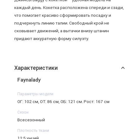
каждый день. Кокетка расположена спереди и сзади,
что помогает красиво сформировать посадку и
подчеркнуть линию талии. Свободный крой не
сковывает движений, а вытачки внизу штанин
придают аккуратную форму силуэту.
Характеристики
Faynalady
Параметры модели
ОГ: 102 см, ОТ: 86 см, ОБ: 121 см. Рост: 167 см
Сезон
Всесезонный
Плотность ткани
12,5 унций