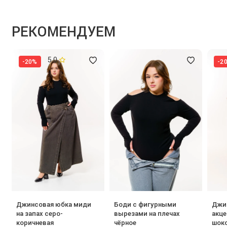
РЕКОМЕНДУЕМ
5.0
-20%
-2
Джинсовая юбка миди
Боди с фигурными
Джи
на запах серо-
вырезами на плечах
акц
коричневая
чёрное
шок