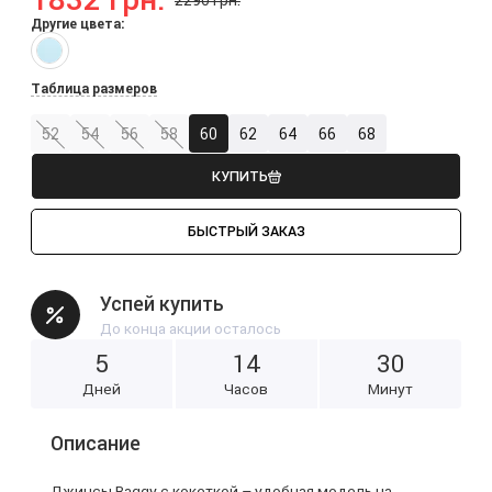
Другие цвета:
Таблица размеров
52
54
56
58
60
62
64
66
68
КУПИТЬ
БЫСТРЫЙ ЗАКАЗ
Успей купить
До конца акции осталось
5
1
4
3
0
Дней
Часов
Минут
Описание
Джинсы Baggy с кокеткой – удобная модель на