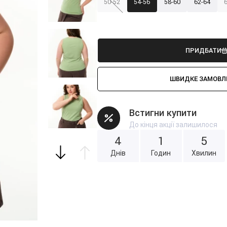
50-52
54-56
58-60
62-64
ПРИДБАТИ
ШВИДКЕ ЗАМОВЛ
Встигни купити
До кінця акції залишилося
4
1
5
Днів
Годин
Хвилин