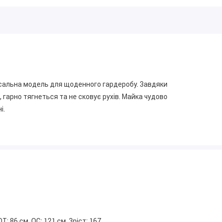
рсальна модель для щоденного гардеробу. Завдяки
гарно тягнеться та не сковує рухів. Майка чудово
і.
ОТ: 86 см, ОС: 121 см. Зріст: 167