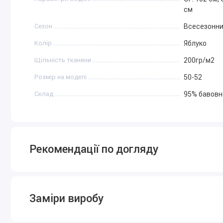
см
Сезон
Всесезонн
Колір
Яблуко
Щільність тканини
200гр/м2
Розмір на моделі
50-52
Склад
95% бавовн
Рекомендації по догляду
Заміри виробу