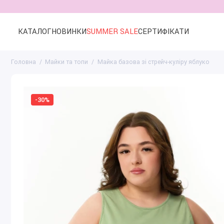
КАТАЛОГ
НОВИНКИ
SUMMER SALE
СЕРТИФІКАТИ
Головна
Майки та топи
Майка базова зі стрейч-куліру яблуко
-30%