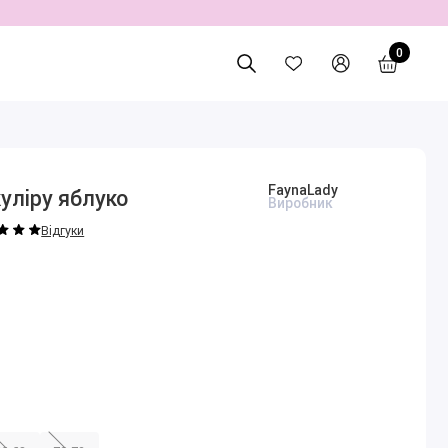
0
FaynaLady
уліру яблуко
Виробник
Відгуки