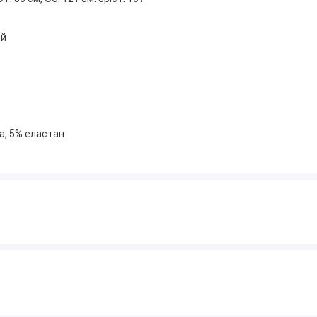
ий
а, 5% еластан