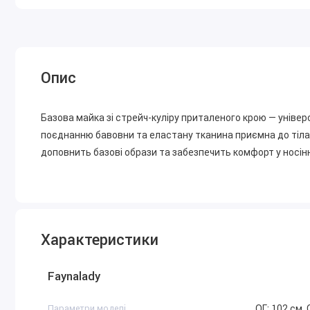
Опис
Базова майка зі стрейч-куліру приталеного крою — уніве
поєднанню бавовни та еластану тканина приємна до тіла, 
доповнить базові образи та забезпечить комфорт у носінн
Характеристики
Faynalady
Параметри моделі
ОГ: 102 см, 