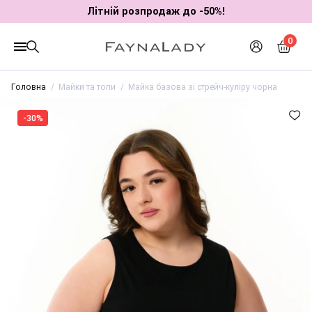
Літній розпродаж до -50%!
0
Головна
Майки та топи
Майка базова зі стрейч-куліру чорна
-30%