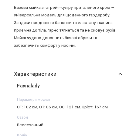
Базова майка зі стрейч-куліру приталеного крою —
універсальна модель для щоденного гардеробу.
Завдяки поєднанню бавовни та еластану тканина
приємна до тіла, гарно тягнеться та не сковує рухів.
Майка чудово доповнить базові образи та
забезпечить комфорт у носінні.
Характеристики
Faynalady
Параметри моделі
ОГ: 102 см, ОТ: 86 см, ОС: 121 см. Зріст: 167 см
Сезон
Всесезонний
Колір