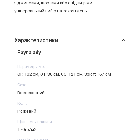
з джинсами, шортами або спідницями —
універсальний вибір на кожен день.
Характеристики
Faynalady
Параметри моделі
ОГ: 102 см, ОТ: 86 см, ОС: 121 см. Зріст: 167 см
Сезон
Всесезонний
Колір
Рожевий
Щільність тканини
170гр/м2