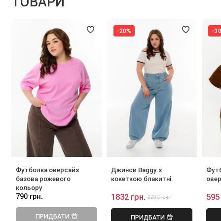
ТОВАРИ
-20%
-3
Футболка оверсайз
Джинси Baggy з
Футб
базова рожевого
кокеткою блакитні
ове
кольору
790 грн.
1832 грн.
595
2290 грн.
ПРИДБАТИ
ПРИДБАТИ