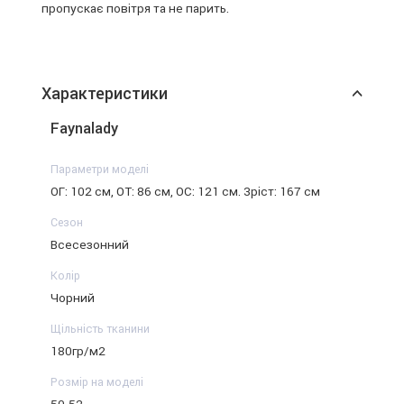
пропускає повітря та не парить.
Характеристики
Faynalady
Параметри моделі
ОГ: 102 см, ОТ: 86 см, ОС: 121 см. Зріст: 167 см
Сезон
Всесезонний
Колір
Чорний
Щільність тканини
180гр/м2
Розмір на моделі